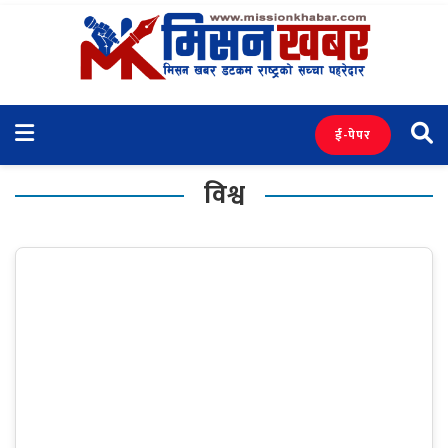
ई-पेपर
विश्व