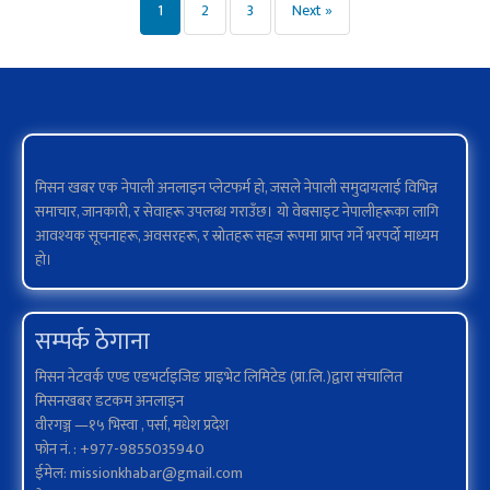
Posts
1
2
3
Next »
pagination
मिसन खबर एक नेपाली अनलाइन प्लेटफर्म हो, जसले नेपाली समुदायलाई विभिन्न
समाचार, जानकारी, र सेवाहरू उपलब्ध गराउँछ। यो वेबसाइट नेपालीहरूका लागि
आवश्यक सूचनाहरू, अवसरहरू, र स्रोतहरू सहज रूपमा प्राप्त गर्ने भरपर्दो माध्यम
हो।
सम्पर्क ठेगाना
मिसन नेटवर्क एण्ड एडभर्टाइजिङ प्राइभेट लिमिटेड (प्रा.लि.)द्वारा संचालित
मिसनखबर डटकम अनलाइन
वीरगञ्ज —१५ भिस्वा , पर्सा, मधेश प्रदेश
फोन नं. : +977-9855035940
ईमेल: missionkhabar@gmail.com