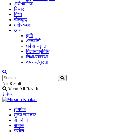
अर्थ/वाणिज
विचार
विश्व
खेलकुद
मनोरञ्जन
अन्य
कृषि
अन्तर्वार्ता
धर्म सांस्कृति
विज्ञान/प्रविधि
शिक्षा/स्वास्थ्य
अपराध/सुरक्षा
No Result
View All Result
ई-पेपर
होमपेज
मुख्य समाचार
राजनीति
समाज
प्रदेश