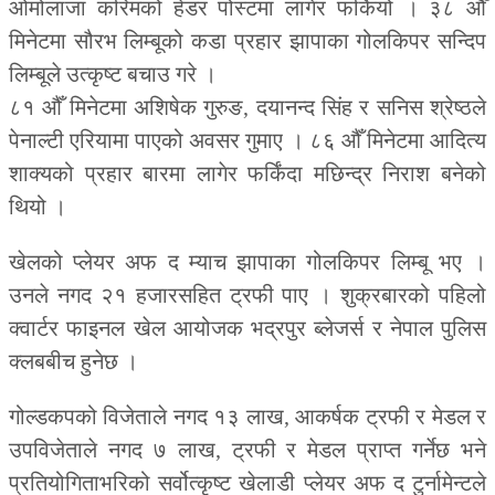
ओमोलाजा करिमको हेडर पोस्टमा लागेर फर्कियो । ३८ औँ
मिनेटमा सौरभ लिम्बूको कडा प्रहार झापाका गोलकिपर सन्दिप
लिम्बूले उत्कृष्ट बचाउ गरे ।
८१ औँ मिनेटमा अशिषेक गुरुङ, दयानन्द सिंह र सनिस श्रेष्ठले
पेनाल्टी एरियामा पाएको अवसर गुमाए । ८६ औँ मिनेटमा आदित्य
शाक्यको प्रहार बारमा लागेर फर्किंदा मछिन्द्र निराश बनेको
थियो ।
खेलको प्लेयर अफ द म्याच झापाका गोलकिपर लिम्बू भए ।
उनले नगद २१ हजारसहित ट्रफी पाए । शुक्रबारको पहिलो
क्वार्टर फाइनल खेल आयोजक भद्रपुर ब्लेजर्स र नेपाल पुलिस
क्लबबीच हुनेछ ।
गोल्डकपको विजेताले नगद १३ लाख, आकर्षक ट्रफी र मेडल र
उपविजेताले नगद ७ लाख, ट्रफी र मेडल प्राप्त गर्नेछ भने
प्रतियोगिताभरिको सर्वोत्कृष्ट खेलाडी प्लेयर अफ द टुर्नामेन्टले