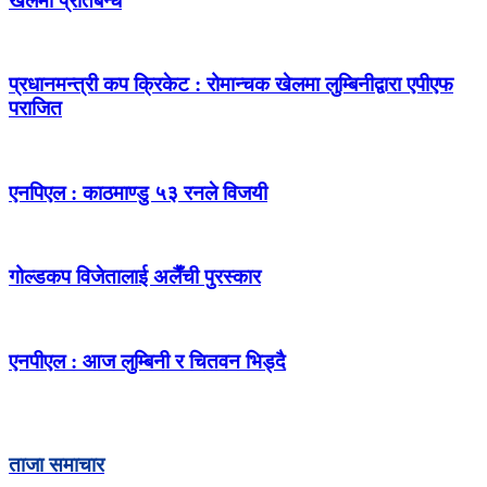
खेलमा प्रतिबन्ध
प्रधानमन्त्री कप क्रिकेट : रोमान्चक खेलमा लुम्बिनीद्वारा एपीएफ
पराजित
एनपिएल : काठमाण्डु ५३ रनले विजयी
गोल्डकप विजेतालाई अलैँची पुरस्कार
एनपीएल : आज लुम्बिनी र चितवन भिड्दै
ताजा समाचार