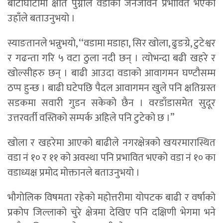
बाटोघाटोमा क्षति पुग्नाले वडाको जनजीवन प्रभावित भएको
उहाँले बताउनुभयो ।
स्याङतानले भन्नुभयो, ‘‘वडामा मडाहा, सिर खोला, ढुङग्रे, टुटेश्वर
र गढन्ता गरि ५ वटा ठुला नदी छन् । त्योभन्दा बढी खहरे र
खोल्सीहरु छन् । बाढी आउदा वडाको आवागमन घण्टौसम्म
ठप्प हुन्छ । बाढी घटेपछि पैदल आवागमन खुले पनि क्षतिग्रस्त
सडकमा सवारी गुडन सकेको छैन । वरडाँडासमेत सुदूर
उत्तरवर्ती वस्तिको सम्पर्क अहिले पनि टुटेको छ ।’’
खोला र खहरेमा आएको बाढीले नगरक्षेत्रको खयरमारास्थित
वडा नं १० र ११ को अवस्था पनि प्रभावित भएको वडा नं १० का
वडाध्यक्ष प्रमोद मोक्तानले बताउनुभयो ।
भौगोलिक विषमता रहेको महोत्तरीमा योपटक बाढी र वर्षाको
प्रकोप जिल्लाको चुरे क्षेत्रमा देखिए पनि दक्षिणी भेगमा भने