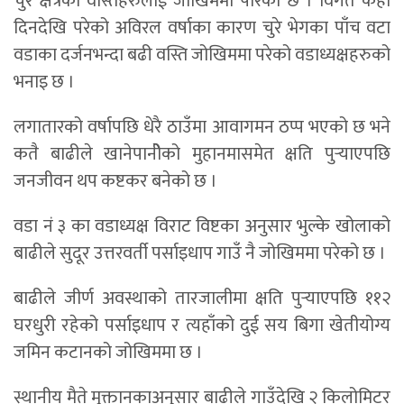
चुरे क्षेत्रका वस्तिहरुलाई जोखिममा पारेको छ । विगत केही
दिनदेखि परेको अविरल वर्षाका कारण चुरे भेगका पाँच वटा
वडाका दर्जनभन्दा बढी वस्ति जोखिममा परेको वडाध्यक्षहरुको
भनाइ छ ।
लगातारको वर्षापछि धेरै ठाउँमा आवागमन ठप्प भएको छ भने
कतै बाढीले खानेपानीेको मुहानमासमेत क्षति पुर्‍याएपछि
जनजीवन थप कष्टकर बनेको छ ।
वडा नं ३ का वडाध्यक्ष विराट विष्टका अनुसार भुल्के खोलाको
बाढीले सुदूर उत्तरवर्ती पर्साइधाप गाउँ नै जोखिममा परेको छ ।
बाढीले जीर्ण अवस्थाको तारजालीमा क्षति पुर्‍याएपछि ११२
घरधुरी रहेको पर्साइधाप र त्यहाँको दुई सय बिगा खेतीयोग्य
जमिन कटानको जोखिममा छ ।
स्थानीय मैते मुक्तानकाअनुसार बाढीले गाउँदेखि २ किलोमिटर